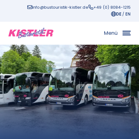
Zum
info@bustouristik-kistler.de
+49 (0) 8084-1215
Inhalt
DE
EN
Menü